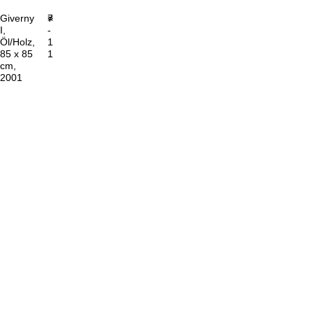
Giverny
7
<
>
I,
-
Öl/Holz,
1
85 x 85
1
cm,
2001