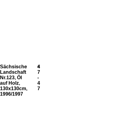
Sächsische
4
<
>
Landschaft
7
Nr.123, Öl
-
auf Holz,
4
130x130cm,
7
1996/1997